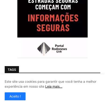
TAGS
Este site usa cookies para garantir que você tenha a melhor
Apiaí
Barra do Turvo
Cajati
Cananéia
experiência em nosso site
Leia mais...
Eldorado
Iguape
Ilha Comprida
Iporanga
Aceito !
Itariri
Jacupiranga
Juquiá
Miracatu