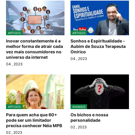
ARTIGOS
ARTIGOS
Inovar constantemente é a
Sonhos e Espiritualidade -
melhor forma de atrair cada
Aubim de Souza Terapeuta
vez mais consumidores no
Onírico
universo da internet
04
, 2023
04
, 2023
ARTIGOS
ANIMAIS
Para quem acha que 60+
Os bichos e nossa
pode ser um limitador
personalidade
precisa conhecer Néia MPB
02
, 2023
02
, 2023