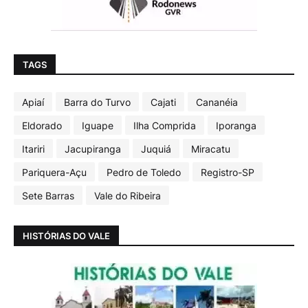
TAGS
Apiaí
Barra do Turvo
Cajati
Cananéia
Eldorado
Iguape
Ilha Comprida
Iporanga
Itariri
Jacupiranga
Juquiá
Miracatu
Pariquera-Açu
Pedro de Toledo
Registro-SP
Sete Barras
Vale do Ribeira
HISTÓRIAS DO VALE