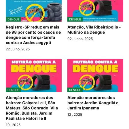
DENGUE
DENGUE
Registro-SP reduz em mais
Atenção, Vila Ribeirópolis -
de 98 por cento os casos de
Mutirão da Dengue
dengue com força-tarefa
02 Junho, 2025
contra o Aedes aegypti
22 Julho, 2025
DENGUE
DENGUE
Atenção moradores dos
Atenção moradores dos
bairros: Caiçara I e II, São
bairros: Jardim Xangrilá e
Mateus, São Conrado, Vila
Jardim Ipanema
Romão, Budista, Jardim
12
, 2025
Paulista e Hatori I e II
19
, 2025