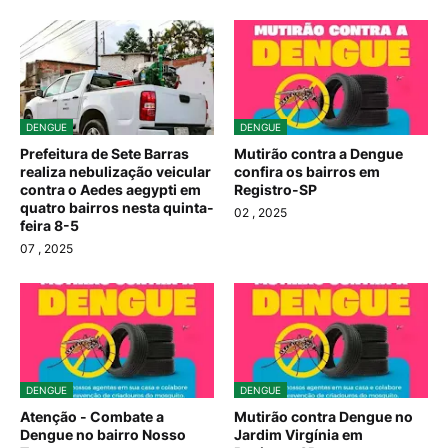
DENGUE
DENGUE
Prefeitura de Sete Barras
Mutirão contra a Dengue
realiza nebulização veicular
confira os bairros em
contra o Aedes aegypti em
Registro-SP
quatro bairros nesta quinta-
02
, 2025
feira 8-5
07
, 2025
DENGUE
DENGUE
Atenção - Combate a
Mutirão contra Dengue no
Dengue no bairro Nosso
Jardim Virgínia em