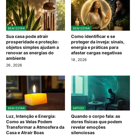
BEM ESTAR
BEM ESTAR
Sua casa pode atrair
Como identificar e se
prosperidade e proteção:
proteger da inveja: sinais,
objetos simples ajudam a
energia e práticas para
renovar as energias do
afastar cargas negativas
ambiente
18
, 2026
26
, 2026
BEM ESTAR
ARTIGO
Luz, Intenção e Energia:
Quando o corpo fala: as
Como as Velas Podem
dores físicas que podem
Transformar a Atmosfera da
revelar emoções
Casa e Atrair Boas
silenciosas