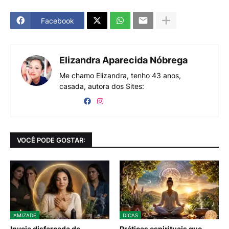
Facebook
Elizandra Aparecida Nóbrega
Me chamo Elizandra, tenho 43 anos,
casada, autora dos Sites:
VOCÊ PODE GOSTAR:
AMIZADE
DICAS
Inveja disfarçada de
Práticas espirituais que