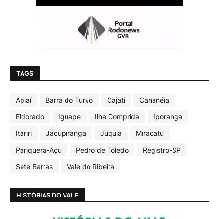
TAGS
Apiaí
Barra do Turvo
Cajati
Cananéia
Eldorado
Iguape
Ilha Comprida
Iporanga
Itariri
Jacupiranga
Juquiá
Miracatu
Pariquera-Açu
Pedro de Toledo
Registro-SP
Sete Barras
Vale do Ribeira
HISTÓRIAS DO VALE