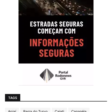
TAGS
Apiaí
Barra do Turvo
Cajati
Cananéia