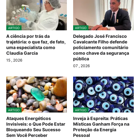
ARTIGO
ARTIGO
A ciência por trás da
Delegado José Francisco
trajetória: o que faz, de fato,
Cavalcante Filho defende
uma especialista como
policiamento comunitário
Claudia Garcia
como chave da segurança
pública
15
, 2026
07
, 2026
ARTIGO
ARTIGO
Ataques Energéticos
Inveja à Espreita: Práticas
Invisíveis: o Que Pode Estar
Místicas Ganham Força na
Bloqueando Seu Sucesso
Proteção da Energia
Sem Você Perceber
Pessoal