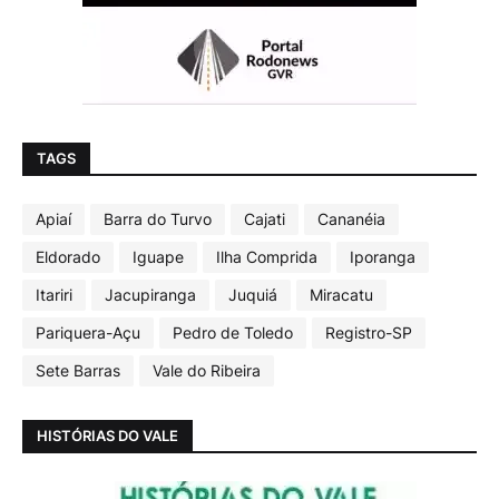
TAGS
Apiaí
Barra do Turvo
Cajati
Cananéia
Eldorado
Iguape
Ilha Comprida
Iporanga
Itariri
Jacupiranga
Juquiá
Miracatu
Pariquera-Açu
Pedro de Toledo
Registro-SP
Sete Barras
Vale do Ribeira
HISTÓRIAS DO VALE