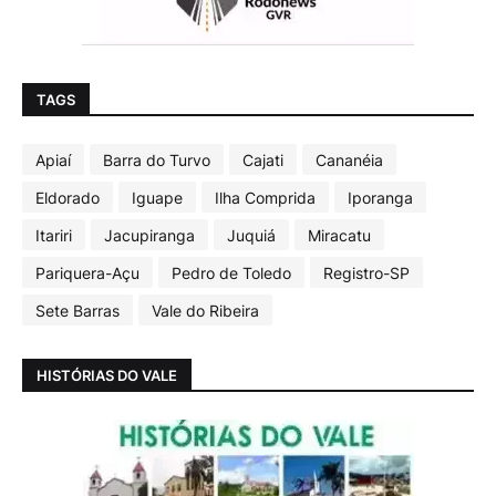
TAGS
Apiaí
Barra do Turvo
Cajati
Cananéia
Eldorado
Iguape
Ilha Comprida
Iporanga
Itariri
Jacupiranga
Juquiá
Miracatu
Pariquera-Açu
Pedro de Toledo
Registro-SP
Sete Barras
Vale do Ribeira
HISTÓRIAS DO VALE