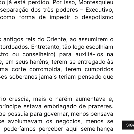
do já está perdido. Por isso, Montesquieu
eparação dos três poderes – Executivo,
 – como forma de impedir o despotismo
 antigos reis do Oriente, ao assumirem o
atordoados. Entretanto, tão logo escolhiam
tro ou conselheiro) para auxiliá-los na
de, em seus haréns, terem se entregado às
uma corte corrompida, terem cumpridos
sses soberanos jamais teriam pensado que
rio crescia, mais o harém aumentava e,
ríncipe estava embriagado de prazeres.
ipe possuía para governar, menos pensava
se avolumavam os negócios, menos se
SIG
ão poderíamos perceber aqui semelhança