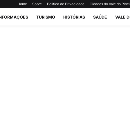
Home
Sobre
Politica de Privacidade
Cidades do Vale do Ribei
INFORMAÇÕES
TURISMO
HISTÓRIAS
SAÚDE
VALE D