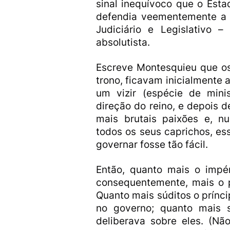
sinal inequívoco que o Esta
defendia veementemente a s
Judiciário e Legislativo
absolutista.
Escreve Montesquieu que os
trono, ficavam inicialmente 
um vizir (espécie de minis
direção do reino, e depois 
mais brutais paixões e, n
todos os seus caprichos, e
governar fosse tão fácil.
Então, quanto mais o impé
consequentemente, mais o p
Quanto mais súditos o prínc
no governo; quanto mais 
deliberava sobre eles. (N