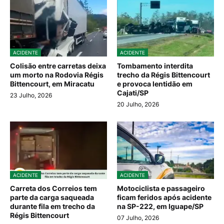
ACIDENTE
ACIDENTE
Colisão entre carretas deixa
Tombamento interdita
um morto na Rodovia Régis
trecho da Régis Bittencourt
Bittencourt, em Miracatu
e provoca lentidão em
Cajati/SP
23 Julho, 2026
20 Julho, 2026
ACIDENTE
ACIDENTE
Carreta dos Correios tem
Motociclista e passageiro
parte da carga saqueada
ficam feridos após acidente
durante fila em trecho da
na SP-222, em Iguape/SP
Régis Bittencourt
07 Julho, 2026