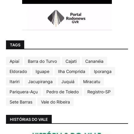
TAGS
Apiaí
Barra do Turvo
Cajati
Cananéia
Eldorado
Iguape
Ilha Comprida
Iporanga
Itariri
Jacupiranga
Juquiá
Miracatu
Pariquera-Açu
Pedro de Toledo
Registro-SP
Sete Barras
Vale do Ribeira
HISTÓRIAS DO VALE