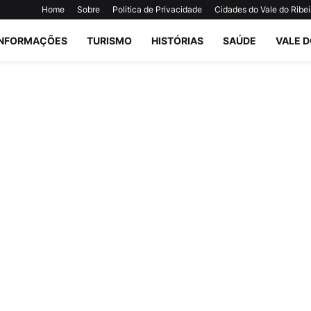
Home
Sobre
Politica de Privacidade
Cidades do Vale do Ribei
INFORMAÇÕES
TURISMO
HISTÓRIAS
SAÚDE
VALE D