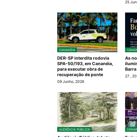
25 Jun
CANANÉIA
CANAN
DER-SP interdita rodovia
As no
SPA-50/193, em Cananéia,
ilumi
para executar obra de
Barra
recuperação de ponte
27
, 2
09 Junho, 2026
AUDIÊNCIA PÚBLICA
CANAN