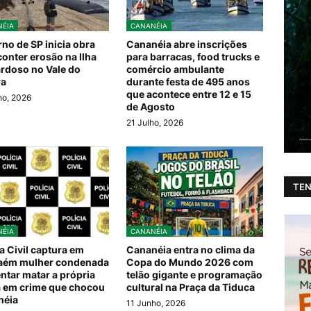
ÉIA
CANANÉIA
no de SP inicia obra
Cananéia abre inscrições
conter erosão na Ilha
para barracas, food trucks e
rdoso no Vale do
comércio ambulante
ra
durante festa de 495 anos
que acontece entre 12 e 15
ho, 2026
de Agosto
21 Julho, 2026
TEN
ÉIA
CANANÉIA
ia Civil captura em
Cananéia entra no clima da
aém mulher condenada
Copa do Mundo 2026 com
entar matar a própria
telão gigante e programação
 em crime que chocou
cultural na Praça da Tiduca
néia
11 Junho, 2026