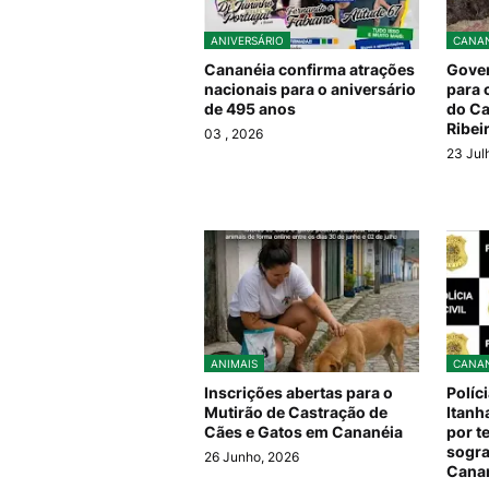
ANIVERSÁRIO
CANAN
Cananéia confirma atrações
Gover
nacionais para o aniversário
para 
de 495 anos
do Ca
Ribei
03
, 2026
23 Jul
ANIMAIS
CANAN
Inscrições abertas para o
Políc
Mutirão de Castração de
Itanh
Cães e Gatos em Cananéia
por t
sogra
26 Junho, 2026
Cana