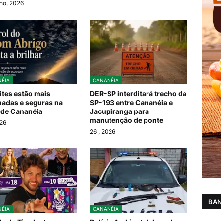
ho, 2026
ÉIA
CANANÉIA
ites estão mais
DER-SP interditará trecho da
nadas e seguras na
SP-193 entre Cananéia e
 de Cananéia
Jacupiranga para
manutenção de ponte
026
26
, 2026
BAN
ÉIA
CANANÉIA