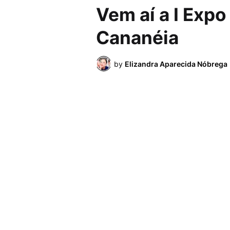
Vem aí a I Expo
Cananéia
by
Elizandra Aparecida Nóbrega