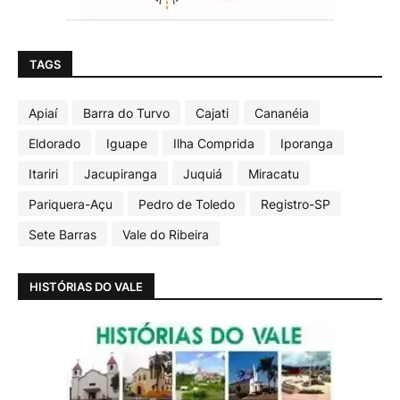
TAGS
Apiaí
Barra do Turvo
Cajati
Cananéia
Eldorado
Iguape
Ilha Comprida
Iporanga
Itariri
Jacupiranga
Juquiá
Miracatu
Pariquera-Açu
Pedro de Toledo
Registro-SP
Sete Barras
Vale do Ribeira
HISTÓRIAS DO VALE