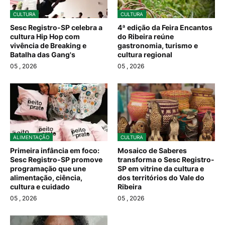
CULTURA
CULTURA
Sesc Registro-SP celebra a
4ª edição da Feira Encantos
cultura Hip Hop com
do Ribeira reúne
vivência de Breaking e
gastronomia, turismo e
Batalha das Gang's
cultura regional
05
, 2026
05
, 2026
ALIMENTAÇÃO
CULTURA
Primeira infância em foco:
Mosaico de Saberes
Sesc Registro-SP promove
transforma o Sesc Registro-
programação que une
SP em vitrine da cultura e
alimentação, ciência,
dos territórios do Vale do
cultura e cuidado
Ribeira
05
, 2026
05
, 2026