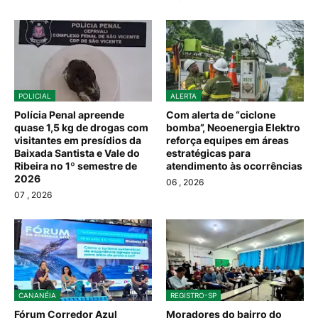
POLICIAL
ALERTA
Polícia Penal apreende
Com alerta de “ciclone
quase 1,5 kg de drogas com
bomba”, Neoenergia Elektro
visitantes em presídios da
reforça equipes em áreas
Baixada Santista e Vale do
estratégicas para
Ribeira no 1º semestre de
atendimento às ocorrências
2026
06
, 2026
07
, 2026
CANANÉIA
REGISTRO-SP
Fórum Corredor Azul
Moradores do bairro do