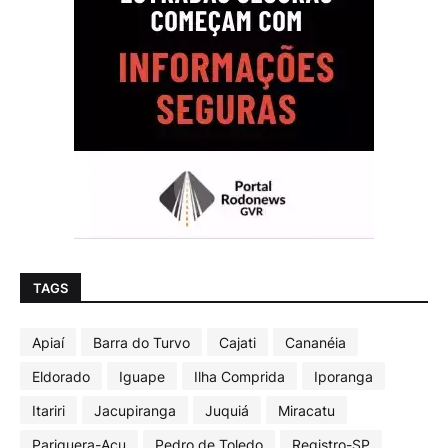
TAGS
Apiaí
Barra do Turvo
Cajati
Cananéia
Eldorado
Iguape
Ilha Comprida
Iporanga
Itariri
Jacupiranga
Juquiá
Miracatu
Pariquera-Açu
Pedro de Toledo
Registro-SP