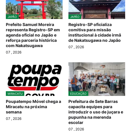
JAPÃO
JAPÃO
Prefeito Samuel Moreira
Registro-SP oficializa
representa Registro-SP em
comitiva para missão
agenda oficial no Japão e
institucional à cidade irmã
reforça parceria histórica
de Nakatsugawa no Japão
com Nakatsugawa
07
, 2026
07
, 2026
MIRACATU
EDUCAÇÃO
Poupatempo Móvel chega a
Prefeitura de Sete Barras
Miracatu na próxima
capacita equipes para
semana
introduzir o uso de juçara e
pupunha na merenda
07
, 2026
escolar
07
, 2026