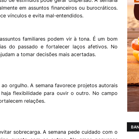
sso de estímulos pode gerar dispersão. A semana
almente em assuntos financeiros ou burocráticos.
ece vínculos e evita mal-entendidos.
ssuntos familiares podem vir à tona. É um bom
as do passado e fortalecer laços afetivos. No
o ajudam a tomar decisões mais acertadas.
 ao orgulho. A semana favorece projetos autorais
 haja flexibilidade para ouvir o outro. No campo
ortalecem relações.
BAN
 evitar sobrecarga. A semana pede cuidado com o