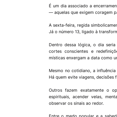
É um dia associado a encerrament
— aquelas que exigem coragem p
A sexta-feira, regida simbolicamen
Já o número 13, ligado à transfo
Dentro dessa lógica, o dia seria 
cortes conscientes e redefiniç
místicas enxergam a data como u
Mesmo no cotidiano, a influência 
Há quem evite viagens, decisões 
Outros fazem exatamente o opo
espirituais, acender velas, ment
observar os sinais ao redor.
Entre o medo popular e a sabedo