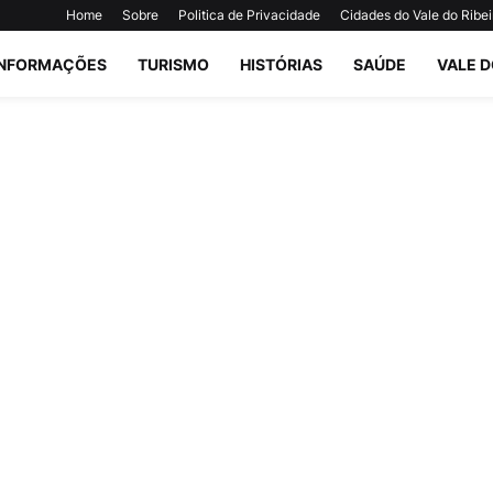
Home
Sobre
Politica de Privacidade
Cidades do Vale do Ribei
INFORMAÇÕES
TURISMO
HISTÓRIAS
SAÚDE
VALE D