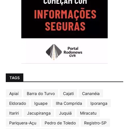
TAGS
Apiaí
Barra do Turvo
Cajati
Cananéia
Eldorado
Iguape
Ilha Comprida
Iporanga
Itariri
Jacupiranga
Juquiá
Miracatu
Pariquera-Açu
Pedro de Toledo
Registro-SP