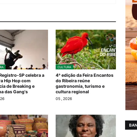
RA
CULTURA
Registro-SP celebra a
4ª edição da Feira Encantos
ra Hip Hop com
do Ribeira reúne
cia de Breaking e
gastronomia, turismo e
ha das Gang's
cultura regional
026
05
, 2026
BAN