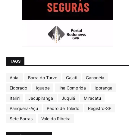
TAGS
Apiaí
Barra do Turvo
Cajati
Cananéia
Eldorado
Iguape
Ilha Comprida
Iporanga
Itariri
Jacupiranga
Juquiá
Miracatu
Pariquera-Açu
Pedro de Toledo
Registro-SP
Sete Barras
Vale do Ribeira