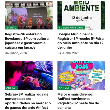
EVENTO
BOSQUE MUNICIPAL
Registro-SP estará no
Bosque Municipal de
Revelando SP com cultura
Registro-SP recebe 5ª Feira
japonesa e gastronomia
do Meio Ambiente no dia 12
caiçara em Iguape
de junho
04 Junho, 2026
04 Junho, 2026
ANIFEST
ANIFEST
Sebrae-SP realiza roda de
Maior e mais diverso,
conversa sobre
AniFest movimenta
oportunidades no mercado
Registro-SP neste fim de
de games durante Anifest
semana