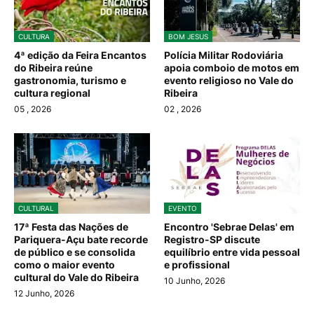
CULTURA
BOM JESUS
4ª edição da Feira Encantos
Polícia Militar Rodoviária
do Ribeira reúne
apoia comboio de motos em
gastronomia, turismo e
evento religioso no Vale do
cultura regional
Ribeira
05
, 2026
02
, 2026
CULTURAL
EVENTO
17ª Festa das Nações de
Encontro 'Sebrae Delas' em
Pariquera-Açu bate recorde
Registro-SP discute
de público e se consolida
equilíbrio entre vida pessoal
como o maior evento
e profissional
cultural do Vale do Ribeira
10 Junho, 2026
12 Junho, 2026