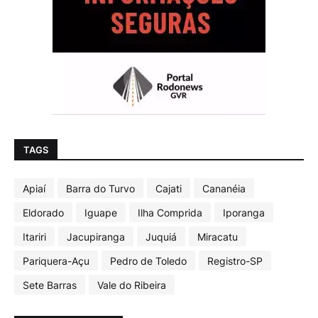
TAGS
Apiaí
Barra do Turvo
Cajati
Cananéia
Eldorado
Iguape
Ilha Comprida
Iporanga
Itariri
Jacupiranga
Juquiá
Miracatu
Pariquera-Açu
Pedro de Toledo
Registro-SP
Sete Barras
Vale do Ribeira