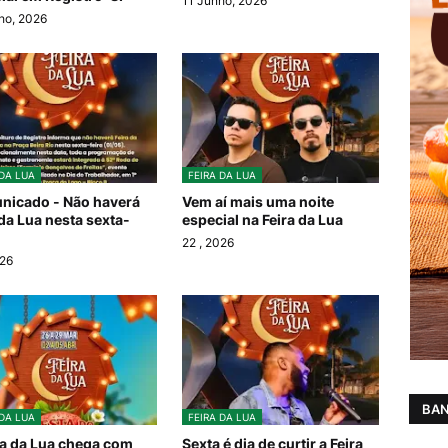
11 Junho, 2026
ho, 2026
 DA LUA
FEIRA DA LUA
icado - Não haverá
Vem aí mais uma noite
 da Lua nesta sexta-
especial na Feira da Lua
22
, 2026
026
BAN
 DA LUA
FEIRA DA LUA
ra da Lua chega com
Sexta é dia de curtir a Feira