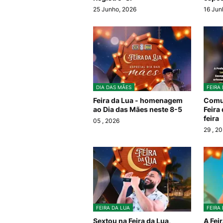
25 Junho, 2026
16 Jun
DIA DAS MÃES
FEIRA
Feira da Lua - homenagem
Comun
ao Dia das Mães neste 8-5
Feira
feira
05
, 2026
29
, 2
FEIRA DA LUA
FEIRA
Sextou na Feira da Lua,
A Fei