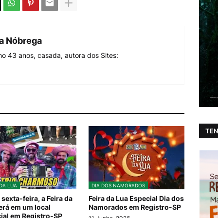
da Nóbrega
o 43 anos, casada, autora dos Sites:
TEN
 DA LUA
DIA DOS NAMORADOS
sexta-feira, a Feira da
Feira da Lua Especial Dia dos
erá em um local
Namorados em Registro-SP
ial em Registro-SP