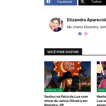
Facebook
Twitter
Elizandra Apareci
Me chamo Elizandra, tenh
VOCÊ PODE GOSTAR:
FEIRA DA LUA
FEIRA
Sextou na Feira da Lua com
Nesta 
show de Janna Oliveira em
Lua s
Registro-SP
espec