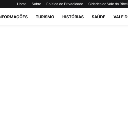
Home
Sobre
Politica de Privacidade
Cidades do Vale do Ribei
INFORMAÇÕES
TURISMO
HISTÓRIAS
SAÚDE
VALE D