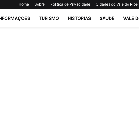
Home
Sobre
Politica de Privacidade
Cidades do Vale do Ribei
INFORMAÇÕES
TURISMO
HISTÓRIAS
SAÚDE
VALE D