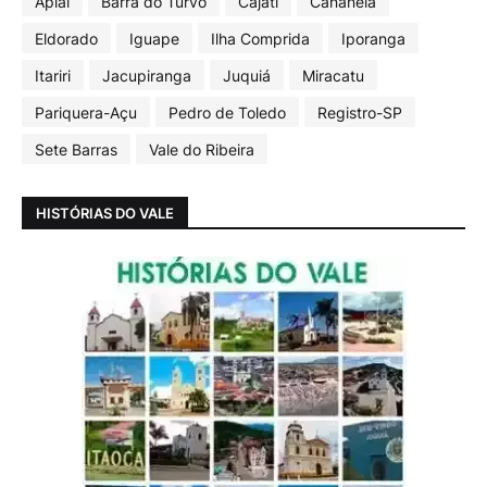
Apiaí
Barra do Turvo
Cajati
Cananéia
Eldorado
Iguape
Ilha Comprida
Iporanga
Itariri
Jacupiranga
Juquiá
Miracatu
Pariquera-Açu
Pedro de Toledo
Registro-SP
Sete Barras
Vale do Ribeira
HISTÓRIAS DO VALE