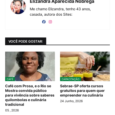
Elizandra Aparecida Nóbrega
Me chamo Elizandra, tenho 43 anos,
casada, autora dos Sites:
VOCÊ PODE GOSTAR:
CAFÉ
CAPACITAÇÃO
Café com Prosa, e o Rio se
Sebrae-SP oferta cursos
Mostra convida público
gratuitos para quem quer
para vivência sobre saberes
empreender na culinária
quilombolas e culinária
24 Junho, 2026
tradicional
05
, 2026