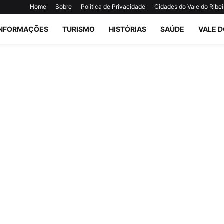
Home
Sobre
Politica de Privacidade
Cidades do Vale do Ribei
INFORMAÇÕES
TURISMO
HISTÓRIAS
SAÚDE
VALE D