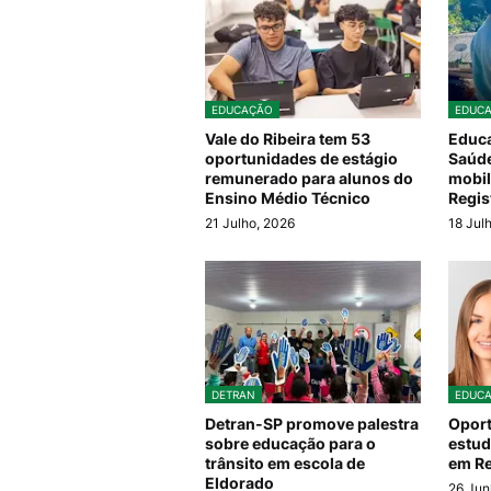
EDUCAÇÃO
EDUC
Vale do Ribeira tem 53
Educa
oportunidades de estágio
Saúde
remunerado para alunos do
mobil
Ensino Médio Técnico
Regis
21 Julho, 2026
18 Jul
DETRAN
EDUC
Detran-SP promove palestra
Oport
sobre educação para o
estud
trânsito em escola de
em Re
Eldorado
26 Jun