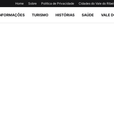
Home
Sobre
Politica de Privacidade
Cidades do Vale do Ribei
INFORMAÇÕES
TURISMO
HISTÓRIAS
SAÚDE
VALE D