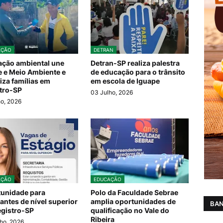
AÇÃO
DETRAN
ção ambiental une
Detran-SP realiza palestra
 e Meio Ambiente e
de educação para o trânsito
iza famílias em
em escola de Iguape
tro-SP
03 Julho, 2026
ho, 2026
AÇÃO
EDUCAÇÃO
unidade para
Polo da Faculdade Sebrae
antes de nível superior
amplia oportunidades de
BAN
gistro-SP
qualificação no Vale do
Ribeira
ho, 2026