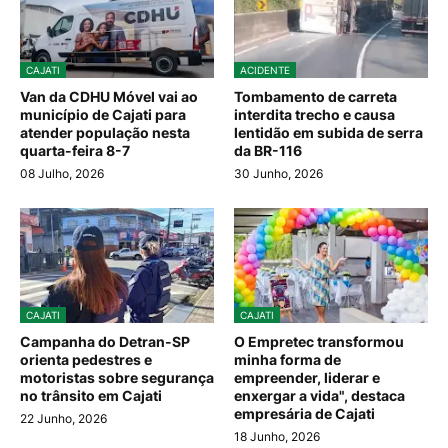
CAJATI
ACIDENTE
Van da CDHU Móvel vai ao
Tombamento de carreta
município de Cajati para
interdita trecho e causa
atender população nesta
lentidão em subida de serra
quarta-feira 8-7
da BR-116
08 Julho, 2026
30 Junho, 2026
CAJATI
CAJATI
Campanha do Detran-SP
O Empretec transformou
orienta pedestres e
minha forma de
motoristas sobre segurança
empreender, liderar e
no trânsito em Cajati
enxergar a vida", destaca
empresária de Cajati
22 Junho, 2026
18 Junho, 2026