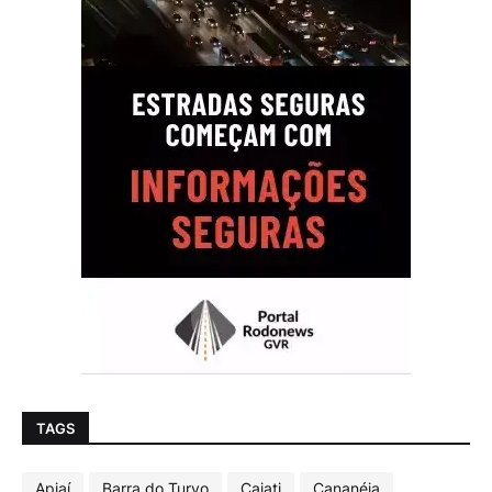
TAGS
Apiaí
Barra do Turvo
Cajati
Cananéia