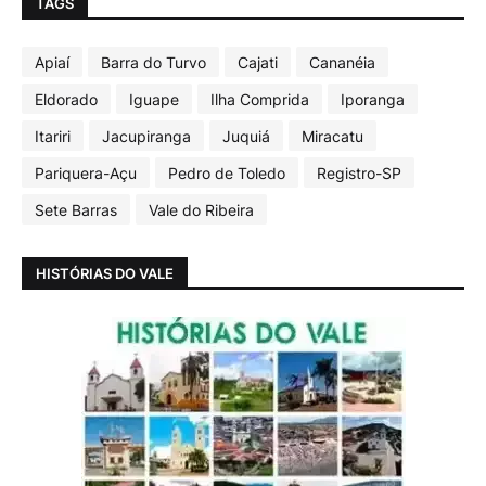
TAGS
Apiaí
Barra do Turvo
Cajati
Cananéia
Eldorado
Iguape
Ilha Comprida
Iporanga
Itariri
Jacupiranga
Juquiá
Miracatu
Pariquera-Açu
Pedro de Toledo
Registro-SP
Sete Barras
Vale do Ribeira
HISTÓRIAS DO VALE