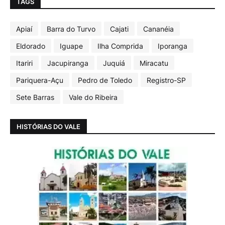
TAGS
Apiaí
Barra do Turvo
Cajati
Cananéia
Eldorado
Iguape
Ilha Comprida
Iporanga
Itariri
Jacupiranga
Juquiá
Miracatu
Pariquera-Açu
Pedro de Toledo
Registro-SP
Sete Barras
Vale do Ribeira
HISTÓRIAS DO VALE