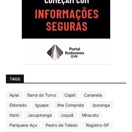
TAGS
Apiaí
Barra do Turvo
Cajati
Cananéia
Eldorado
Iguape
Ilha Comprida
Iporanga
Itariri
Jacupiranga
Juquiá
Miracatu
Pariquera-Açu
Pedro de Toledo
Registro-SP