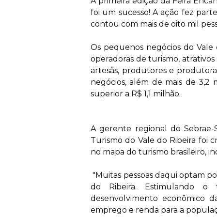
A primeira edição da Feira Enca
foi um sucesso! A ação fez part
contou com mais de oito mil pesso
Os pequenos negócios do Vale d
operadoras de turismo, atrativos 
artesãs, produtores e produtoras
negócios, além de mais de 3,2 
superior a R$ 1,1 milhão.
‍ ​
A gerente regional do Sebrae-
Turismo do Vale do Ribeira foi c
no mapa do turismo brasileiro, in
"Muitas pessoas daqui optam po
do Ribeira. Estimulando o 
desenvolvimento econômico da
emprego e renda para a populaçã