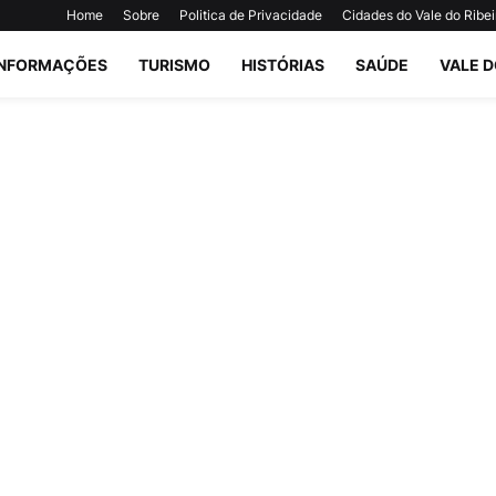
Home
Sobre
Politica de Privacidade
Cidades do Vale do Ribei
INFORMAÇÕES
TURISMO
HISTÓRIAS
SAÚDE
VALE D