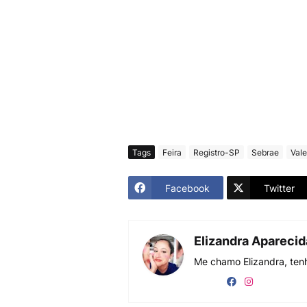
Tags
Feira
Registro-SP
Sebrae
Vale
Facebook
Twitter
Elizandra Apareci
Me chamo Elizandra, tenh