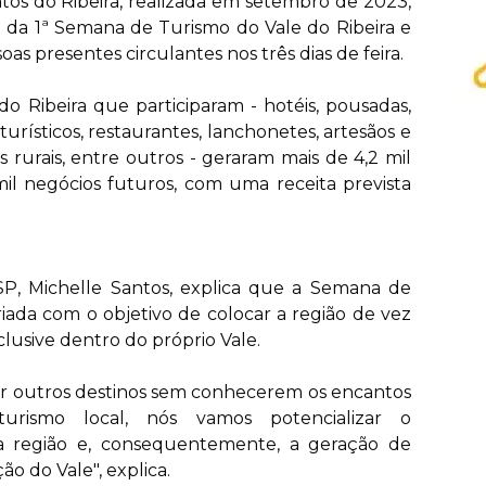
ntos do Ribeira, realizada em setembro de 2023,
e da 1ª Semana de Turismo do Vale do Ribeira e
as presentes circulantes nos três dias de feira.
o Ribeira que participaram - hotéis, pousadas,
turísticos, restaurantes, lanchonetes, artesãos e
 rurais, entre outros - geraram mais de 4,2 mil
mil negócios futuros, com uma receita prevista
SP, Michelle Santos, explica que a Semana de
riada com o objetivo de colocar a região de vez
clusive dentro do próprio Vale.
r outros destinos sem conhecerem os encantos
turismo local, nós vamos potencializar o
 região e, consequentemente, a geração de
o do Vale", explica.