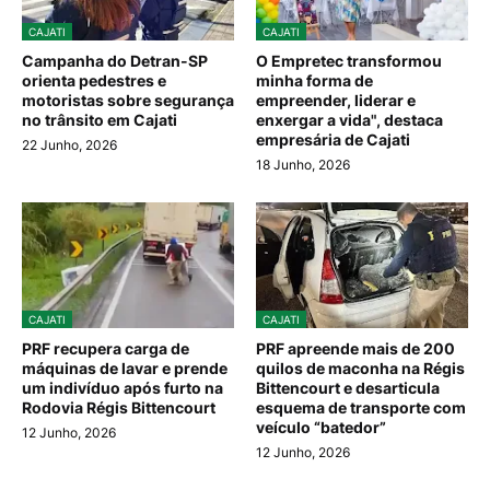
CAJATI
CAJATI
Campanha do Detran-SP
O Empretec transformou
orienta pedestres e
minha forma de
motoristas sobre segurança
empreender, liderar e
no trânsito em Cajati
enxergar a vida", destaca
empresária de Cajati
22 Junho, 2026
18 Junho, 2026
CAJATI
CAJATI
PRF recupera carga de
PRF apreende mais de 200
máquinas de lavar e prende
quilos de maconha na Régis
um indivíduo após furto na
Bittencourt e desarticula
Rodovia Régis Bittencourt
esquema de transporte com
veículo “batedor”
12 Junho, 2026
12 Junho, 2026