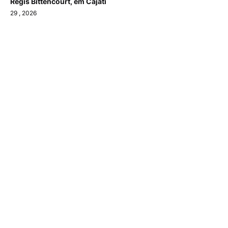
Régis Bittencourt, em Cajati
29
, 2026