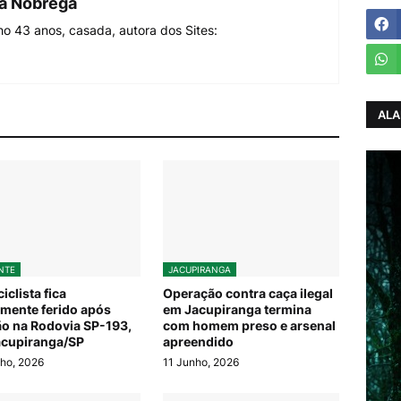
da Nóbrega
o 43 anos, casada, autora dos Sites:
ALA
NTE
JACUPIRANGA
iclista fica
Operação contra caça ilegal
mente ferido após
em Jacupiranga termina
ão na Rodovia SP-193,
com homem preso e arsenal
cupiranga/SP
apreendido
ho, 2026
11 Junho, 2026