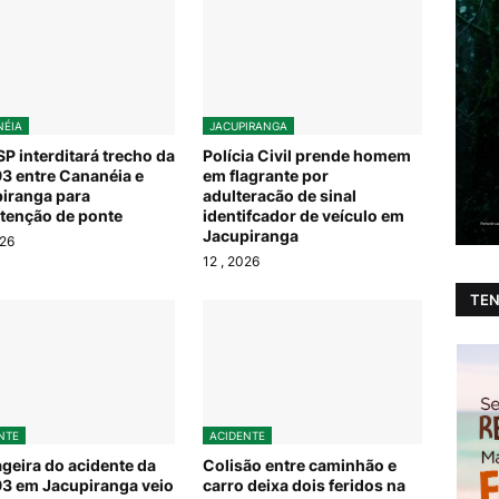
ÉIA
JACUPIRANGA
P interditará trecho da
Polícia Civil prende homem
3 entre Cananéia e
em flagrante por
iranga para
adulteracão de sinal
enção de ponte
identifcador de veículo em
Jacupiranga
026
12
, 2026
TEN
NTE
ACIDENTE
geira do acidente da
Colisão entre caminhão e
3 em Jacupiranga veio
carro deixa dois feridos na