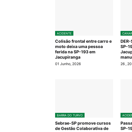
ACIDENTE
CANAN
Colisão frontal entre carro e
DER-S
moto deixa uma pessoa
SP-19
ferida na SP-193 em
Jacup
Jacupiranga
manut
01 Junho, 2026
26
, 2
BARRA DO TURVO
ACIDE
Sebrae-SP promove cursos
Passa
de Gestão Colaborativa de
SP-19