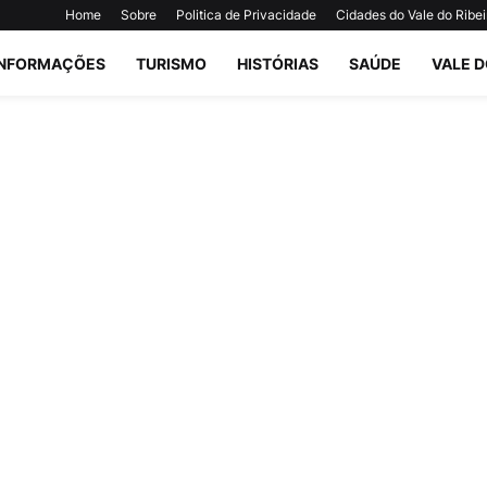
Home
Sobre
Politica de Privacidade
Cidades do Vale do Ribei
INFORMAÇÕES
TURISMO
HISTÓRIAS
SAÚDE
VALE D