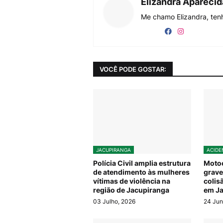
Elizandra Apareci
Me chamo Elizandra, tenh
VOCÊ PODE GOSTAR:
JACUPIRANGA
ACIDE
Polícia Civil amplia estrutura
Motoc
de atendimento às mulheres
grave
vítimas de violência na
colis
região de Jacupiranga
em Ja
03 Julho, 2026
24 Jun