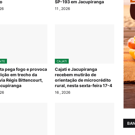
to
SP-193 em Jacupiranga
26
11
, 2026
NTE
CAJATI
ta pega fogo e provoca
Cajati e Jacupiranga
dição em trecho da
recebem mutirão de
ia Régis Bittencourt,
orientação de microcrédito
cupiranga
rural, nesta sexta-feira 17-4
026
16
, 2026
BAN