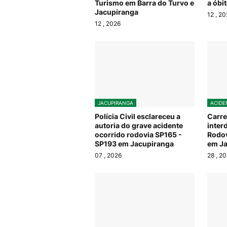
Turismo em Barra do Turvo e
a óbi
Jacupiranga
12
, 20
12
, 2026
JACUPIRANGA
ACIDE
Polícia Civil esclareceu a
Carre
autoria do grave acidente
inter
ocorrido rodovia SP165 -
Rodov
SP193 em Jacupiranga
em Ja
07
, 2026
28
, 2