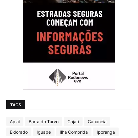
TAGS
Apiaí
Barra do Turvo
Cajati
Cananéia
Eldorado
Iguape
Ilha Comprida
Iporanga