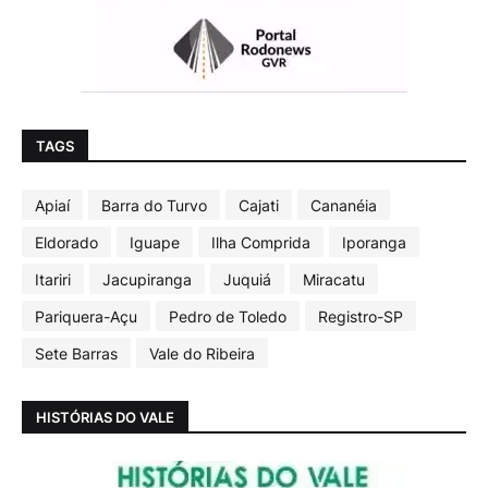
TAGS
Apiaí
Barra do Turvo
Cajati
Cananéia
Eldorado
Iguape
Ilha Comprida
Iporanga
Itariri
Jacupiranga
Juquiá
Miracatu
Pariquera-Açu
Pedro de Toledo
Registro-SP
Sete Barras
Vale do Ribeira
HISTÓRIAS DO VALE