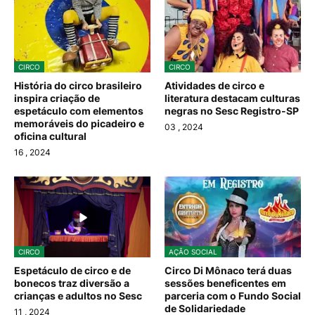
CIRCO
CIRCO
História do circo brasileiro
Atividades de circo e
inspira criação de
literatura destacam culturas
espetáculo com elementos
negras no Sesc Registro-SP
memoráveis do picadeiro e
03
, 2024
oficina cultural
16
, 2024
CIRCO
AÇÃO SOCIAL
Espetáculo de circo e de
Circo Di Mônaco terá duas
bonecos traz diversão a
sessões beneficentes em
crianças e adultos no Sesc
parceria com o Fundo Social
de Solidariedade
11
, 2024