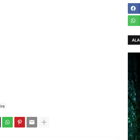
ALA
ira