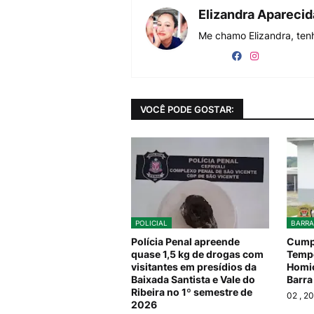
Elizandra Apareci
Me chamo Elizandra, tenh
VOCÊ PODE GOSTAR:
POLICIAL
BARRA
Polícia Penal apreende
Cumpr
quase 1,5 kg de drogas com
Tempo
visitantes em presídios da
Homic
Baixada Santista e Vale do
Barra
Ribeira no 1º semestre de
02
, 2
2026