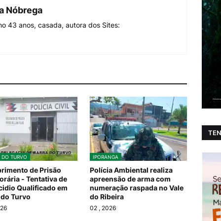
da Nóbrega
o 43 anos, casada, autora dos Sites:
TEN
 DO TURVO
IPORANGA
imento de Prisão
Polícia Ambiental realiza
rária - Tentativa de
apreensão de arma com
idio Qualificado em
numeração raspada no Vale
 do Turvo
do Ribeira
026
02
, 2026