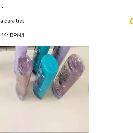
os
 para trás.
 14° BPM/I