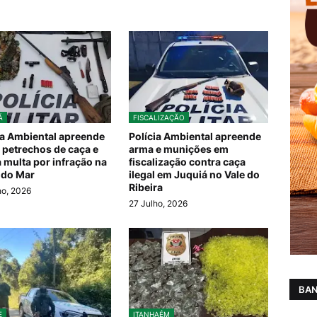
Á
FISCALIZAÇÃO
ia Ambiental apreende
Polícia Ambiental apreende
 petrechos de caça e
arma e munições em
a multa por infração na
fiscalização contra caça
 do Mar
ilegal em Juquiá no Vale do
Ribeira
ho, 2026
27 Julho, 2026
BAN
E
ITANHAÉM