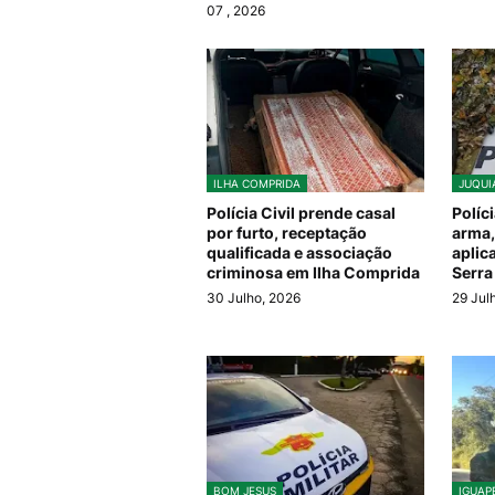
07
, 2026
ILHA COMPRIDA
JUQUI
Polícia Civil prende casal
Políc
por furto, receptação
arma,
qualificada e associação
aplic
criminosa em Ilha Comprida
Serra
30 Julho, 2026
29 Jul
BOM JESUS
IGUAP