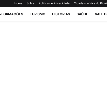
Home
Sobre
Politica de Privacidade
Cidades do Vale do Ribei
INFORMAÇÕES
TURISMO
HISTÓRIAS
SAÚDE
VALE D