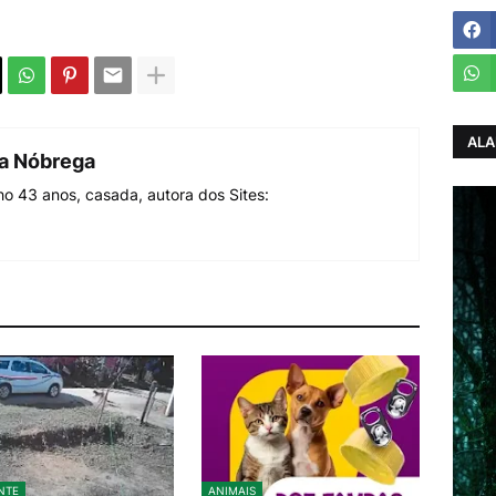
ALA
da Nóbrega
o 43 anos, casada, autora dos Sites:
NTE
ANIMAIS