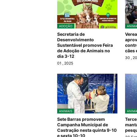
ADOÇÃO
ANIMA
Secretaria de
Verea
Desenvolvimento
aprov
Sustentável promove Feira
contr
de Adoção de Animais no
cães 
dia 3-12
30
, 2
01
, 2025
ANIMAIS
ANIMA
Sete Barras promovem
Terce
Campanha Municipal de
manta
Castração nesta quinta 9-10
pesqu
e sexta 10-10