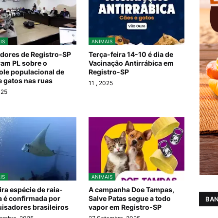
IS
ANIMAIS
dores de Registro-SP
Terça-feira 14-10 é dia de
am PL sobre o
Vacinação Antirrábica em
ole populacional de
Registro-SP
e gatos nas ruas
11
, 2025
025
IS
ANIMAIS
ira espécie de raia-
A campanha Doe Tampas,
 é confirmada por
Salve Patas segue a todo
BAN
isadores brasileiros
vapor em Registro-SP