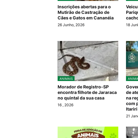
Inscrições abertas para o
Veicu
Mutirão de Castração de
Pariq
Cães e Gatos em Cananéia
cacho
26 Junho, 2026
18 Jun
ANIMAIS
ANIMA
Morador de Registro-SP
Gover
encontra filhote de Jararaca
de at
no quintal da sua casa
na re
com p
16
, 2026
Itari
21 Jan