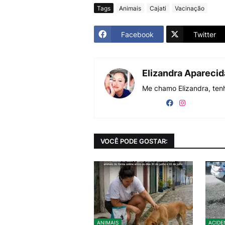
Tags
Animais
Cajati
Vacinação
Facebook
Twitter
Elizandra Apareci
Me chamo Elizandra, tenh
VOCÊ PODE GOSTAR:
ANIMAIS
ACIDE