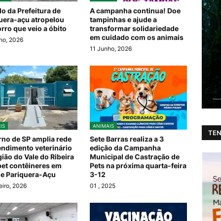
lo da Prefeitura de
A campanha continua! Doe
uera-açu atropelou
tampinhas e ajude a
rro que veio a óbito
transformar solidariedade
em cuidado com os animais
ho, 2026
11 Junho, 2026
IS
ANIMAIS
TEN
no de SP amplia rede
Sete Barras realiza a 3
endimento veterinário
edição da Campanha
gião do Vale do Ribeira
Municipal de Castração de
et contêineres em
Pets na próxima quarta-feira
ri e Pariquera-Açu
3-12
eiro, 2026
01
, 2025