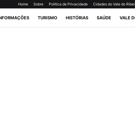
Home
Sobre
Politica de Privacidade
Cidades do Vale do Ribei
INFORMAÇÕES
TURISMO
HISTÓRIAS
SAÚDE
VALE D