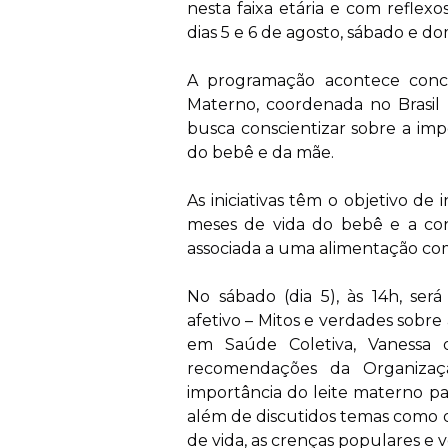
nesta faixa etária e com reflex
dias 5 e 6 de agosto, sábado e d
A programação acontece conc
Materno, coordenada no Brasil 
busca conscientizar sobre a im
do bebê e da mãe.
As iniciativas têm o objetivo de
meses de vida do bebê e a con
associada a uma alimentação c
No sábado (dia 5), às 14h, ser
afetivo – Mitos e verdades sobr
em Saúde Coletiva, Vanessa 
recomendações da Organizaç
importância do leite materno par
além de discutidos temas como 
de vida, as crenças populares e 