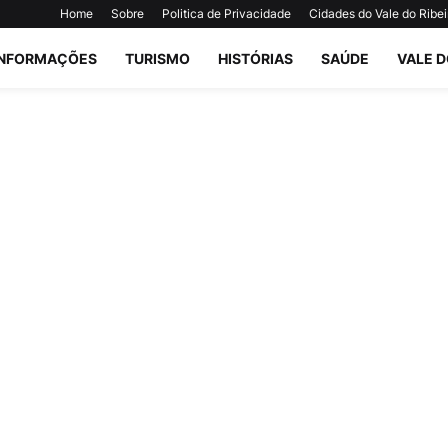
Home
Sobre
Politica de Privacidade
Cidades do Vale do Ribei
INFORMAÇÕES
TURISMO
HISTÓRIAS
SAÚDE
VALE D