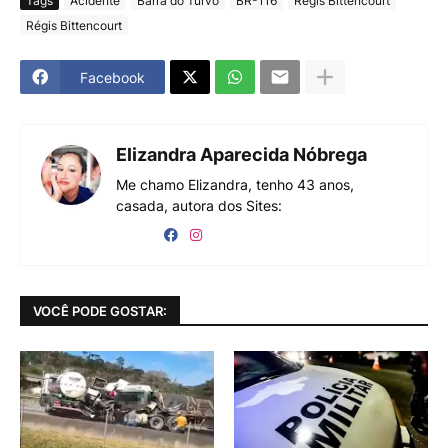
Tags
Acidente
Barra do Turvo
BR-116
Regis Bittencourt
Régis Bittencourt
Facebook
Elizandra Aparecida Nóbrega
Me chamo Elizandra, tenho 43 anos,
casada, autora dos Sites:
VOCÊ PODE GOSTAR: