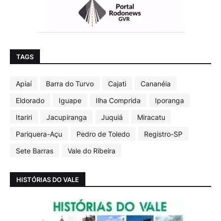
TAGS
Apiaí
Barra do Turvo
Cajati
Cananéia
Eldorado
Iguape
Ilha Comprida
Iporanga
Itariri
Jacupiranga
Juquiá
Miracatu
Pariquera-Açu
Pedro de Toledo
Registro-SP
Sete Barras
Vale do Ribeira
HISTÓRIAS DO VALE