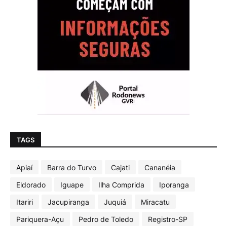
TAGS
Apiaí
Barra do Turvo
Cajati
Cananéia
Eldorado
Iguape
Ilha Comprida
Iporanga
Itariri
Jacupiranga
Juquiá
Miracatu
Pariquera-Açu
Pedro de Toledo
Registro-SP