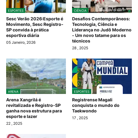
ESPORTES
CIÊNCIA
Sesc Verão 2026:Esporte é
Desafios Contemporâneos:
Movimento, Sesc Registro-
Tecnologia, Ciência e
SP convida à prática
Liderança no Judô Moderno
esportiva diária
- Um novo tatame para os
técnicos
05 Janeiro, 2026
28
, 2025
ARENA
ESPORTES
Arena Xangrilá é
Registrense Magali
revitalizada e Registro-SP
conquista o mundo do
ganha nova estrutura para
Taekwondo
esporte e lazer
17
, 2025
22
, 2025