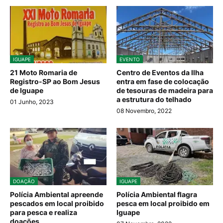
IGUAPE
EVENTO
21 Moto Romaria de
Centro de Eventos da Ilha
Registro-SP ao Bom Jesus
entra em fase de colocação
de Iguape
de tesouras de madeira para
a estrutura do telhado
01 Junho, 2023
08 Novembro, 2022
DOAÇÃO
IGUAPE
Polícia Ambiental apreende
Polícia Ambiental flagra
pescados em local proibido
pesca em local proibido em
para pesca e realiza
Iguape
doações