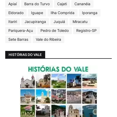
Apiaí
Barra do Turvo
Cajati
Cananéia
Eldorado
Iguape
Ilha Comprida
Iporanga
Itariri
Jacupiranga
Juquiá
Miracatu
Pariquera-Açu
Pedro de Toledo
Registro-SP
Sete Barras
Vale do Ribeira
HISTÓRIAS DO VALE