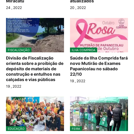
Miracatu
atualizados
24
, 2022
20
, 2022
FISCALIZAÇÃO
ILHA COMPRIDA
Divisão de Fiscalização
Saúde da Ilha Comprida fará
orienta sobre a proibição de
novo Mutirão de Exames
depósito de materiais de
Papanicolau no sábado
construção e entulhos nas
22/10
calçadas e vias públicas
19
, 2022
19
, 2022
EDUCAÇÃO
FEIRA