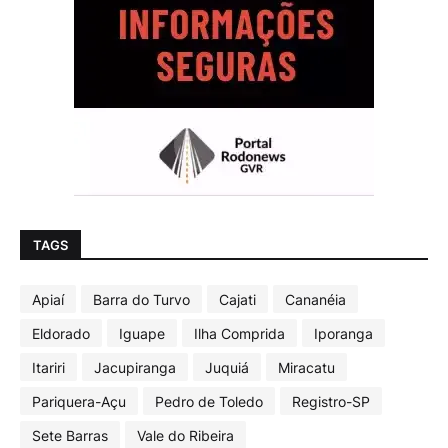
TAGS
Apiaí
Barra do Turvo
Cajati
Cananéia
Eldorado
Iguape
Ilha Comprida
Iporanga
Itariri
Jacupiranga
Juquiá
Miracatu
Pariquera-Açu
Pedro de Toledo
Registro-SP
Sete Barras
Vale do Ribeira