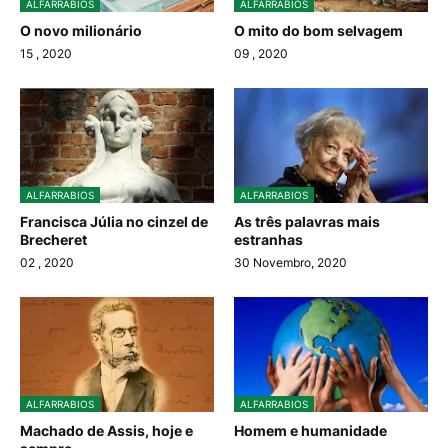
ALFARRABIOS
ALFARRABIOS
O novo milionário
O mito do bom selvagem
15
, 2020
09
, 2020
ALFARRABIOS
ALFARRABIOS
Francisca Júlia no cinzel de
As três palavras mais
Brecheret
estranhas
02
, 2020
30 Novembro, 2020
ALFARRABIOS
ALFARRABIOS
Machado de Assis, hoje e
Homem e humanidade