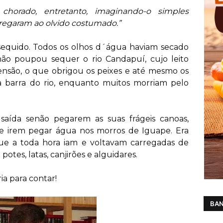
chorado, entretanto, imaginando-o simples
regaram ao olvido costumado.”
sequido. Todos os olhos d´água haviam secado
não poupou sequer o rio Candapuí, cujo leito
nsão, o que obrigou os peixes e até mesmo os
a barra do rio, enquanto muitos morriam pelo
saída senão pegarem as suas frágeis canoas,
e irem pegar água nos morros de Iguape. Era
e a toda hora iam e voltavam carregadas de
tes, latas, canjirões e alguidares.
ia para contar!
BAN