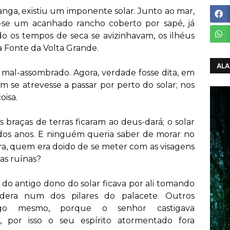
anga, existiu um imponente solar. Junto ao mar,
a-se um acanhado rancho coberto por sapé, já
do os tempos de seca se avizinhavam, os ilhéus
 Fonte da Volta Grande.
ALA
o mal-assombrado. Agora, verdade fosse dita, em
 se atrevesse a passar por perto do solar; nos
oisa.
 braças de terras ficaram ao deus-dará; o solar
 dos anos. E ninguém queria saber de morar no
ra, quem era doido de se meter com as visagens
as ruínas?
 do antigo dono do solar ficava por ali tomando
dera num dos pilares do palacete. Outros
igo mesmo, porque o senhor castigava
, por isso o seu espírito atormentado fora