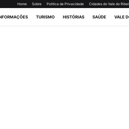
Home
Sobre
Politica de Privacidade
Cidades do Vale do Ribei
INFORMAÇÕES
TURISMO
HISTÓRIAS
SAÚDE
VALE D