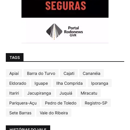
TAGS
Apiaí
Barra do Turvo
Cajati
Cananéia
Eldorado
Iguape
Ilha Comprida
Iporanga
Itariri
Jacupiranga
Juquiá
Miracatu
Pariquera-Açu
Pedro de Toledo
Registro-SP
Sete Barras
Vale do Ribeira
HISTÓRIAS DO VALE