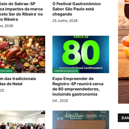
sio do Sebrae-SP
O Festival Gastronômico
ca impactos da marca
Sabor São Paulo está
osto Ser do Ribeira’ no
chegando
do Ribeira
25 Junho, 2026
ho, 2026
RONOMIA
EMPREENDEDOR
m das tradicionais
Expo Empreender de
as de Natal
Registro-SP reunirá cerca
de 80 empreendedores,
025
incluindo gastronomia
04
, 2025
BAN