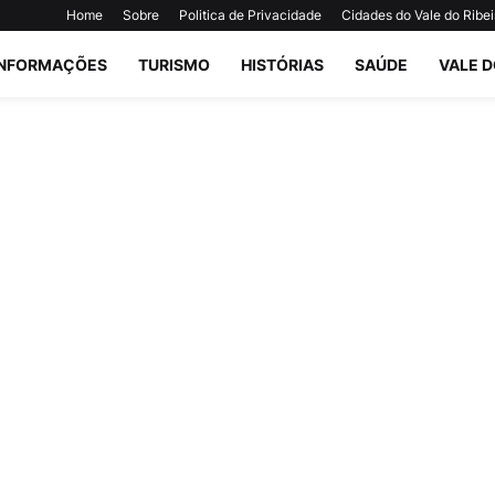
Home
Sobre
Politica de Privacidade
Cidades do Vale do Ribei
INFORMAÇÕES
TURISMO
HISTÓRIAS
SAÚDE
VALE D