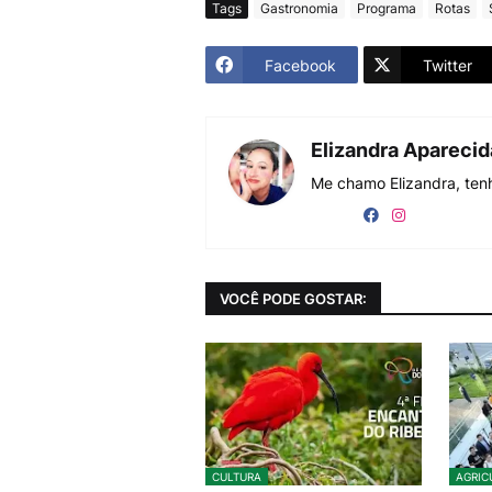
Tags
Gastronomia
Programa
Rotas
Facebook
Twitter
Elizandra Apareci
Me chamo Elizandra, tenh
VOCÊ PODE GOSTAR:
CULTURA
AGRIC