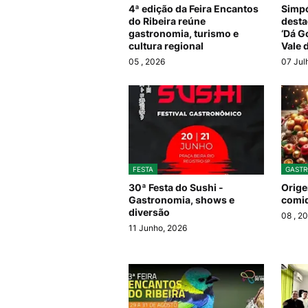
4ª edição da Feira Encantos
Simpó
do Ribeira reúne
desta
gastronomia, turismo e
‘Dá G
cultura regional
Vale 
05
, 2026
07 Jul
FESTA
GAST
30ª Festa do Sushi -
Orige
Gastronomia, shows e
comid
diversão
08
, 2
11 Junho, 2026