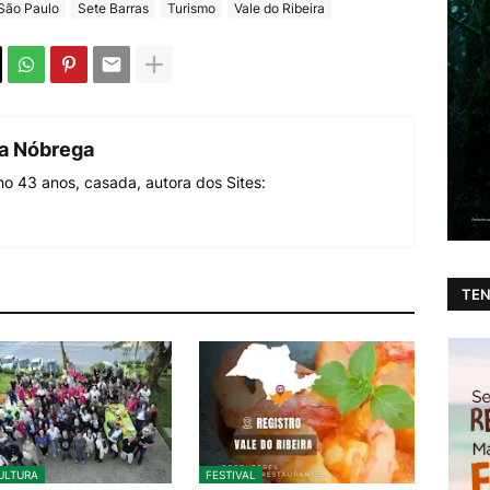
São Paulo
Sete Barras
Turismo
Vale do Ribeira
da Nóbrega
o 43 anos, casada, autora dos Sites:
TEN
ULTURA
FESTIVAL