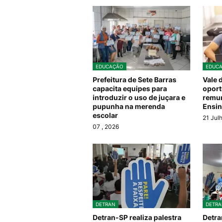
EDUCAÇÃO
EDUC
Prefeitura de Sete Barras
Vale 
capacita equipes para
oport
introduzir o uso de juçara e
remun
pupunha na merenda
Ensin
escolar
21 Jul
07
, 2026
DETRAN
DETRA
Detran-SP realiza palestra
Detra