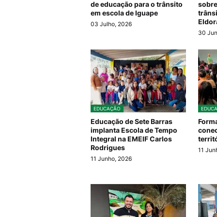
de educação para o trânsito
sobre
em escola de Iguape
trâns
Eldo
03 Julho, 2026
30 Jun
EDUCAÇÃO
EDUC
Educação de Sete Barras
Forma
implanta Escola de Tempo
conec
Integral na EMEIF Carlos
terri
Rodrigues
11 Jun
11 Junho, 2026