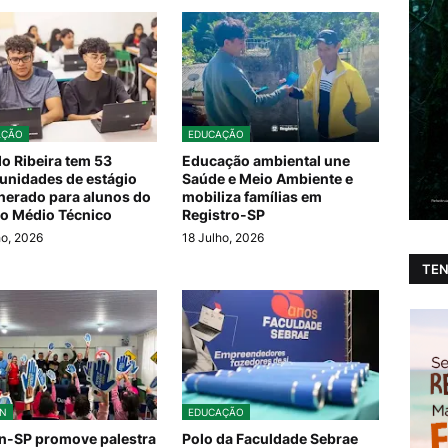
AÇÃO
EDUCAÇÃO
do Ribeira tem 53
Educação ambiental une
unidades de estágio
Saúde e Meio Ambiente e
erado para alunos do
mobiliza famílias em
o Médio Técnico
Registro-SP
ho, 2026
18 Julho, 2026
TEN
N
EDUCAÇÃO
n-SP promove palestra
Polo da Faculdade Sebrae