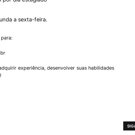
nda a sexta-feira.
 para:
.br
quirir experiência, desenvolver suas habilidades
!
SIG