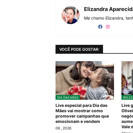
Elizandra Apareci
Me chamo Elizandra, tenh
VOCÊ PODE GOSTAR:
DIA DAS MÃES
BELEZ
Live especial para Dia das
Live 
Mães vai mostrar como
Olivei
promover campanhas que
negóc
emocionam e vendem
aumen
Vale 
06
, 2026