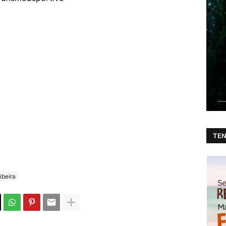
TEN
ibeira