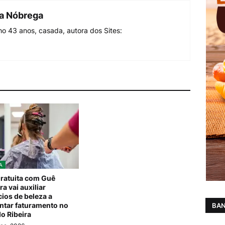
da Nóbrega
o 43 anos, casada, autora dos Sites:
A
gratuita com Guê
ra vai auxiliar
ios de beleza a
tar faturamento no
BAN
do Ribeira