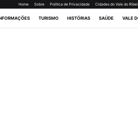
Home
Sobre
Politica de Privacidade
Cidades do Vale do Ribei
INFORMAÇÕES
TURISMO
HISTÓRIAS
SAÚDE
VALE D