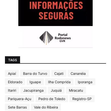
TAGS
Apiaí
Barra do Turvo
Cajati
Cananéia
Eldorado
Iguape
Ilha Comprida
Iporanga
Itariri
Jacupiranga
Juquiá
Miracatu
Pariquera-Açu
Pedro de Toledo
Registro-SP
Sete Barras
Vale do Ribeira