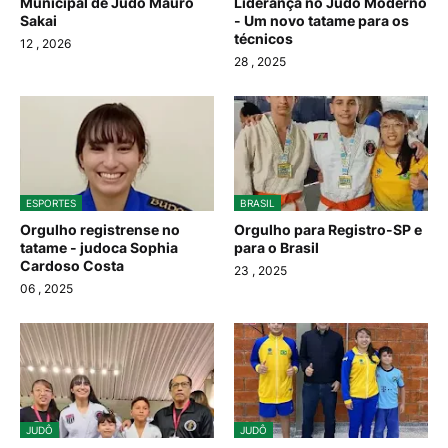
Municipal de Judô Mauro
Liderança no Judô Moderno
Sakai
- Um novo tatame para os
técnicos
12
, 2026
28
, 2025
ESPORTES
BRASIL
Orgulho registrense no
Orgulho para Registro-SP e
tatame - judoca Sophia
para o Brasil
Cardoso Costa
23
, 2025
06
, 2025
JUDÔ
JUDÔ