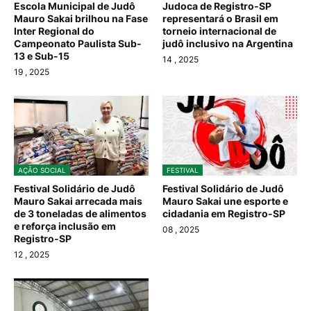
Escola Municipal de Judô
Judoca de Registro-SP
Mauro Sakai brilhou na Fase
representará o Brasil em
Inter Regional do
torneio internacional de
Campeonato Paulista Sub-
judô inclusivo na Argentina
13 e Sub-15
14
, 2025
19
, 2025
AÇÃO SOCIAL
FESTIVAL
Festival Solidário de Judô
Festival Solidário de Judô
Mauro Sakai arrecada mais
Mauro Sakai une esporte e
de 3 toneladas de alimentos
cidadania em Registro-SP
e reforça inclusão em
08
, 2025
Registro-SP
12
, 2025