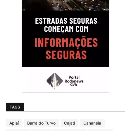
TAGS
Apiaí
Barra do Turvo
Cajati
Cananéia