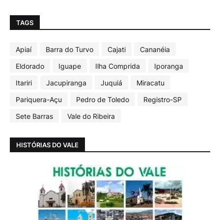
TAGS
Apiaí
Barra do Turvo
Cajati
Cananéia
Eldorado
Iguape
Ilha Comprida
Iporanga
Itariri
Jacupiranga
Juquiá
Miracatu
Pariquera-Açu
Pedro de Toledo
Registro-SP
Sete Barras
Vale do Ribeira
HISTÓRIAS DO VALE