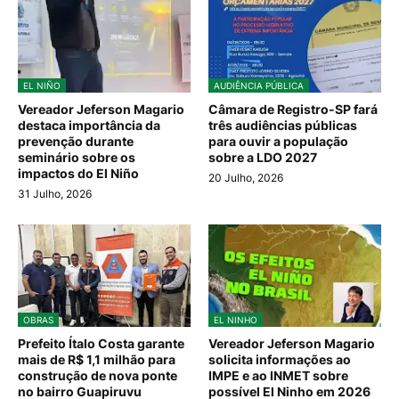
EL NIÑO
AUDIÊNCIA PÚBLICA
Vereador Jeferson Magario
Câmara de Registro-SP fará
destaca importância da
três audiências públicas
prevenção durante
para ouvir a população
seminário sobre os
sobre a LDO 2027
impactos do El Niño
20 Julho, 2026
31 Julho, 2026
OBRAS
EL NINHO
Prefeito Ítalo Costa garante
Vereador Jeferson Magario
mais de R$ 1,1 milhão para
solicita informações ao
construção de nova ponte
IMPE e ao INMET sobre
no bairro Guapiruvu
possível El Ninho em 2026