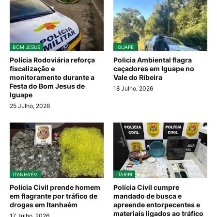
BOM JESUS
IGUAPE
Polícia Rodoviária reforça
Policia Ambiental flagra
fiscalização e
caçadores em Iguape no
monitoramento durante a
Vale do Ribeira
Festa do Bom Jesus de
18 Julho, 2026
Iguape
25 Julho, 2026
ITANHAÉM
ITARIRI
Polícia Civil prende homem
Polícia Civil cumpre
em flagrante por tráfico de
mandado de busca e
drogas em Itanhaém
apreende entorpecentes e
materiais ligados ao tráfico
17 Julho, 2026