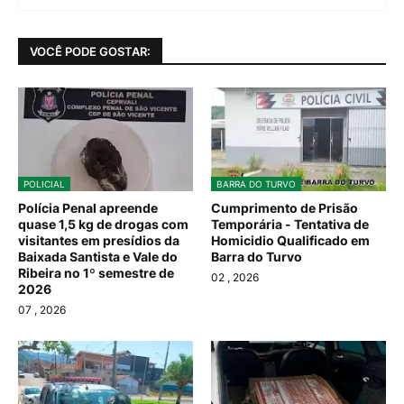
VOCÊ PODE GOSTAR:
POLICIAL
BARRA DO TURVO
Polícia Penal apreende
Cumprimento de Prisão
quase 1,5 kg de drogas com
Temporária - Tentativa de
visitantes em presídios da
Homicidio Qualificado em
Baixada Santista e Vale do
Barra do Turvo
Ribeira no 1º semestre de
02
, 2026
2026
07
, 2026