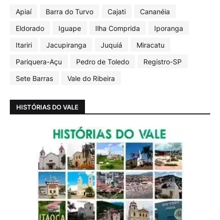
Apiaí
Barra do Turvo
Cajati
Cananéia
Eldorado
Iguape
Ilha Comprida
Iporanga
Itariri
Jacupiranga
Juquiá
Miracatu
Pariquera-Açu
Pedro de Toledo
Registro-SP
Sete Barras
Vale do Ribeira
HISTÓRIAS DO VALE