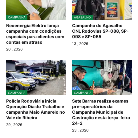
CAMPANHA
AGASALHO
Neoenergia Elektro lança
Campanha do Agasalho
campanha com condições
CNL Rodovias SP-088, SP-
especiais para clientes com
098 e SP-055
contas em atraso
13
, 2026
20
, 2026
CAMPANHA
CAMPANHA
Polícia Rodoviária inicia
Sete Barras realiza exames
Operação Dia do Trabalho e
pré-operatórios da
campanha Maio Amarelo no
Campanha Municipal de
Vale do Ribeira
Castração nesta terça-feira
24-2
29
, 2026
23
, 2026