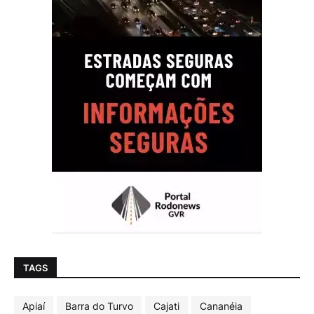
TAGS
Apiaí
Barra do Turvo
Cajati
Cananéia