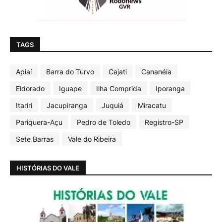
TAGS
Apiaí
Barra do Turvo
Cajati
Cananéia
Eldorado
Iguape
Ilha Comprida
Iporanga
Itariri
Jacupiranga
Juquiá
Miracatu
Pariquera-Açu
Pedro de Toledo
Registro-SP
Sete Barras
Vale do Ribeira
HISTÓRIAS DO VALE