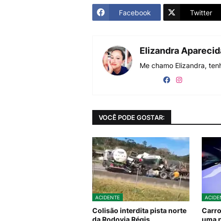
Facebook
Twitter
Elizandra Apareci
Me chamo Elizandra, tenh
VOCÊ PODE GOSTAR:
ACIDENTE
ACIDE
Colisão interdita pista norte
Carro
da Rodovia Régis
uma 