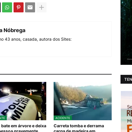
da Nóbrega
o 43 anos, casada, autora dos Sites:
TEN
NTE
ACIDENTE
 bate em árvore e deixa
Carreta tomba e derrama
pessoa gravemente
carga de madeira em