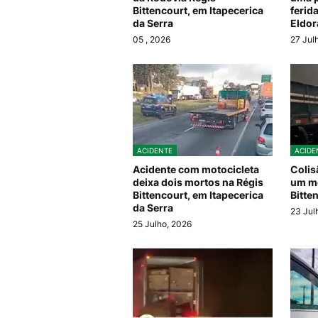
Bittencourt, em Itapecerica
ferid
da Serra
Eldor
05
, 2026
27 Jul
ACIDENTE
ACIDE
Acidente com motocicleta
Colis
deixa dois mortos na Régis
um mo
Bittencourt, em Itapecerica
Bitte
da Serra
23 Jul
25 Julho, 2026