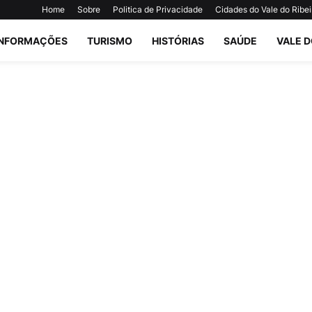
Home
Sobre
Politica de Privacidade
Cidades do Vale do Ribei
INFORMAÇÕES
TURISMO
HISTÓRIAS
SAÚDE
VALE D