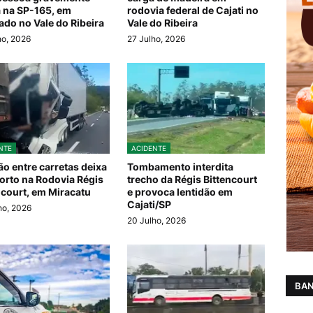
a na SP-165, em
rodovia federal de Cajati no
ado no Vale do Ribeira
Vale do Ribeira
ho, 2026
27 Julho, 2026
NTE
ACIDENTE
ão entre carretas deixa
Tombamento interdita
rto na Rodovia Régis
trecho da Régis Bittencourt
ncourt, em Miracatu
e provoca lentidão em
Cajati/SP
ho, 2026
20 Julho, 2026
BAN