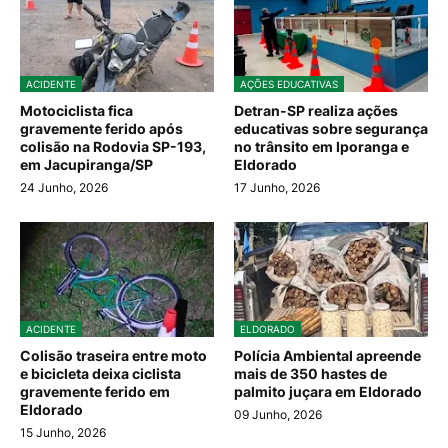
ACIDENTE
AÇÕES EDUCATIVAS
Motociclista fica
Detran-SP realiza ações
gravemente ferido após
educativas sobre segurança
colisão na Rodovia SP-193,
no trânsito em Iporanga e
em Jacupiranga/SP
Eldorado
24 Junho, 2026
17 Junho, 2026
ACIDENTE
ELDORADO
Colisão traseira entre moto
Polícia Ambiental apreende
e bicicleta deixa ciclista
mais de 350 hastes de
gravemente ferido em
palmito juçara em Eldorado
Eldorado
09 Junho, 2026
15 Junho, 2026