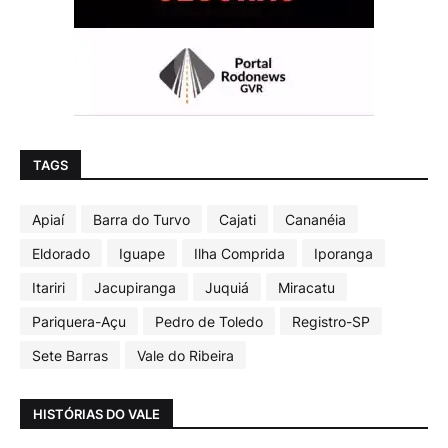
TAGS
Apiaí
Barra do Turvo
Cajati
Cananéia
Eldorado
Iguape
Ilha Comprida
Iporanga
Itariri
Jacupiranga
Juquiá
Miracatu
Pariquera-Açu
Pedro de Toledo
Registro-SP
Sete Barras
Vale do Ribeira
HISTÓRIAS DO VALE