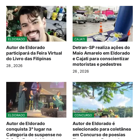
ELDORADO
CAJATI
Autor de Eldorado
Detran-SP realiza ações do
participará da Feira Virtual
Maio Amarelo em Eldorado
do Livro das Filipinas
e Cajati para conscientizar
motoristas e pedestres
28
, 2026
26
, 2026
ELDORADO
CONCURSO
Autor de Eldorado
Autor de Eldorado é
conquista 3° lugar na
selecionado para coletânea
Categoria de suspense no
em Concurso de poesias